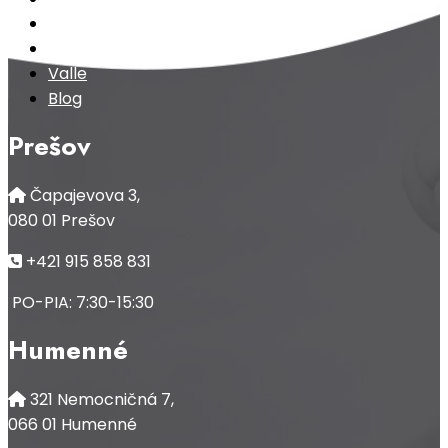
Športová medicína
xMedClinics
Valle
Blog
Prešov
Čapajevova 3,
080 01 Prešov
+421 915 858 831
PO-PIA: 7:30-15:30
Humenné
321 Nemocničná 7,
066 01 Humenné