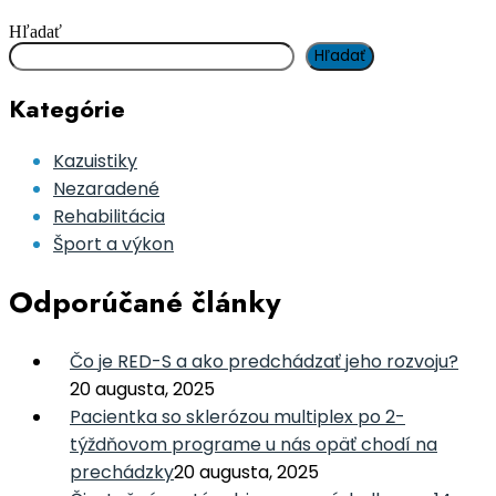
Hľadať
Hľadať
Kategórie
Kazuistiky
Nezaradené
Rehabilitácia
Šport a výkon
Odporúčané články
Čo je RED-S a ako predchádzať jeho rozvoju?
20 augusta, 2025
Pacientka so sklerózou multiplex po 2-
týždňovom programe u nás opäť chodí na
prechádzky
20 augusta, 2025