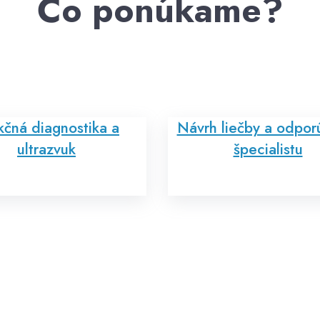
Čo ponúkame?
kčná diagnostika a
Návrh liečby a odpor
ultrazvuk
špecialistu