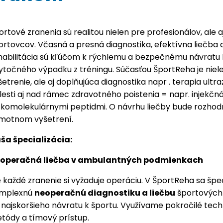
ortové zranenia sú realitou nielen pre profesionálov, ale 
ortovcov. Včasná a presná diagnostika, efektívna liečba 
habilitácia sú kľúčom k rýchlemu a bezpečnému návratu
ytočného výpadku z tréningu. Súčasťou ŠportReha je niele
šetrenie, ale aj doplňujúca diagnostika napr . terapia ultr
lesti aj nad rámec zdravotného poistenia = napr. injekčná
zkomolekulárnymi peptidmi. O návrhu liečby bude rozhod
motnom vyšetrení.
ša špecializácia:
operačná liečba v ambulantných podmienkach
e každé zranenie si vyžaduje operáciu. V ŠportReha sa špe
mplexnú
neoperačnú diagnostiku a liečbu
športových 
 najskoršieho návratu k športu. Využívame pokročilé tech
tódy a tímový prístup.