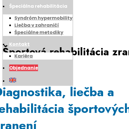
Špeciálna rehabilitácia
Syndróm hypermobility
Liečba v zahraničí
Špeciálne metodiky
Kontakt
Športová rehabilitácia zr
Kariéra
Objednanie
iagnostika, liečba a
ehabilitácia športovýc
ranení