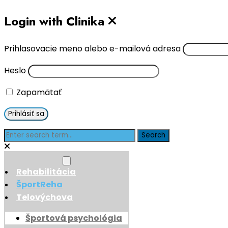
Login with Clinika
Prihlasovacie meno alebo e-mailová adresa
Heslo
Zapamätať
Rehabilitácia
ŠportReha
Telovýchova
Športová psychológia