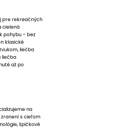
aj pre rekreačných
a cielená
 k pohybu – bez
n klasické
azvukom, liečba
 liečba
nuté až po
cializujeme na
zranení s cieľom
nológie, špičkové